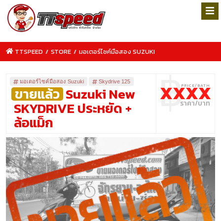
TTSPEED
/
STORE
/
มอเตอร์ไซค์มือสอง SUZUKI
฿
มอเตอร์ไซค์มือสอง Suzuki
Skydrive 125
XXXX
ขายแล้ว
Suzuki New
SKYDRIVE ประหยัด +
ล้อแม็ก
TTSPEED.COM