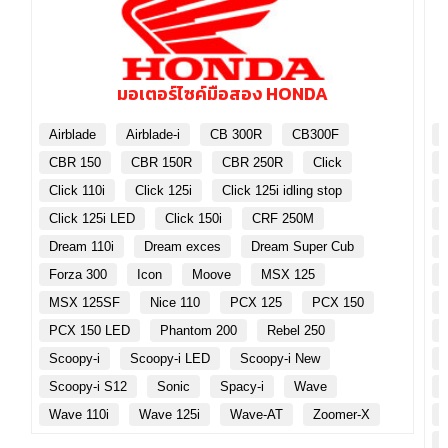
มอเตอร์ไซค์มือสอง HONDA
Airblade
Airblade-i
CB 300R
CB300F
CBR 150
CBR 150R
CBR 250R
Click
Click 110i
Click 125i
Click 125i idling stop
Click 125i LED
Click 150i
CRF 250M
Dream 110i
Dream exces
Dream Super Cub
Forza 300
Icon
Moove
MSX 125
MSX 125SF
Nice 110
PCX 125
PCX 150
PCX 150 LED
Phantom 200
Rebel 250
Scoopy-i
Scoopy-i LED
Scoopy-i New
Scoopy-i S12
Sonic
Spacy-i
Wave
Wave 110i
Wave 125i
Wave-AT
Zoomer-X