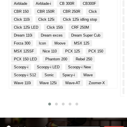
Airblade
Airblade-i
CB 300R
CB300F
CBR 150
CBR 150R
CBR 250R
Click
Click 110i
Click 125i
Click 125i idling stop
Click 125i LED
Click 150i
CRF 250M
Dream 110i
Dream exces
Dream Super Cub
Forza 300
Icon
Moove
MSX 125
MSX 125SF
Nice 110
PCX 125
PCX 150
PCX 150 LED
Phantom 200
Rebel 250
Scoopy-i
Scoopy-i LED
Scoopy-i New
Scoopy-i S12
Sonic
Spacy-i
Wave
Wave 110i
Wave 125i
Wave-AT
Zoomer-X