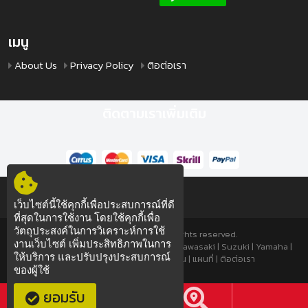
เมนู
About Us
Privacy Policy
ติอต่อเรา
ติดตามเราเพิ่มเติม
เว็บไซต์นี้ใช้คุกกี้เพื่อประสบการณ์ที่ดี
ที่สุดในการใช้งาน โดยใช้คุกกี้เพื่อ
วัตถุประสงค์ในการวิเคราะห์การใช้
© 2026 TTSPEED.COM All rights reserved.
งานเว็บไซต์ เพิ่มประสิทธิภาพในการ
มอเตอร์ไซค์
|
มอเตอร์ไซค์มือสอง
|
Honda
|
Kawasaki
|
Suzuki
|
Yamaha
|
ให้บริการ และปรับปรุงประสบการณ์
About Us
|
Privacy Policy
|
โอนเงิน
|
แผนที่
|
ติอต่อเรา
ของผู้ใช้
ซ่อมมอไซค์
ซ่อมมอไซค์
ยอมรับ