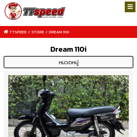
TTSPEED
/
STORE
/
DREAM 110I
Dream 110i
หมวดหมู่
TTSPEED.COM