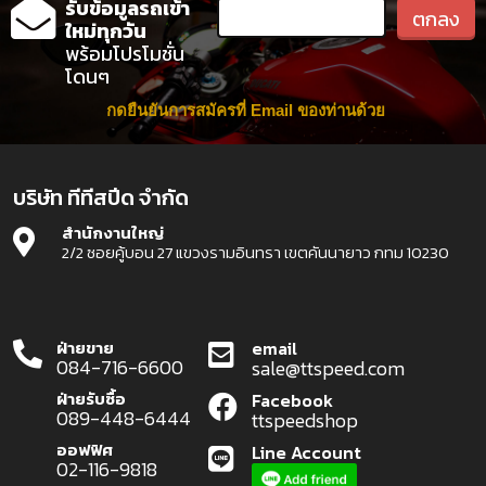
รับข้อมูลรถเข้า
ใหม่ทุกวัน
พร้อมโปรโมชั่น
โดนๆ
กดยืนยันการสมัครที่ Email ของท่านด้วย
บริษัท ทีทีสปีด จำกัด
สำนักงานใหญ่
2/2 ซอยคู้บอน 27 แขวงรามอินทรา เขตคันนายาว กทม 10230
ฝ่ายขาย
email
084-716-6600
sale@ttspeed.com
ฝ่ายรับซื้อ
Facebook
089-448-6444
ttspeedshop
ออฟฟิศ
Line Account
02-116-9818