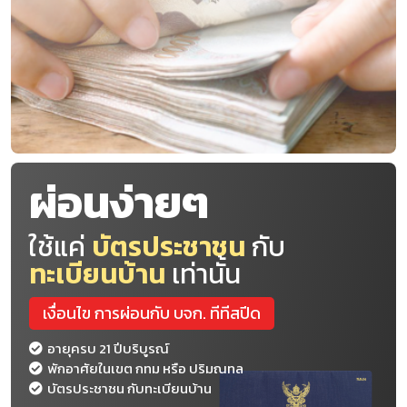
ผ่อนง่ายๆ
ใช้แค่
บัตรประชาชน
กับ
ทะเบียนบ้าน
เท่านั้น
เงื่อนไข การผ่อนกับ บจก. ทีทีสปีด
อายุครบ 21 ปีบริบูรณ์
พักอาศัยในเขต กทม หรือ ปริมณทล
บัตรประชาชน กับทะเบียนบ้าน