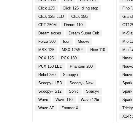
Click 125i
Click 125i idling stop
Fino 
Click 125i LED
Click 150i
Grand
CRF 250M
Dream 110i
GT12
Dream exces
Dream Super Cub
M-Sla
Forza 300
Icon
Moove
Mio 1
MSX 125
MSX 125SF
Nice 110
Mio ไ
PCX 125
PCX 150
Nmax
PCX 150 LED
Phantom 200
Nouvo
Rebel 250
Scoopy-i
Nouvo
Scoopy-i LED
Scoopy-i New
Spark
Scoopy-i S12
Sonic
Spacy-i
Spark
Wave
Wave 110i
Wave 125i
Spark
Wave-AT
Zoomer-X
Tricit
X1-R 