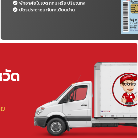
พักอาศัยในเขต กทม หรือ ปริมณทล
บัตรประชาชน กับทะเบียนบ้าน
หวัด
ลย