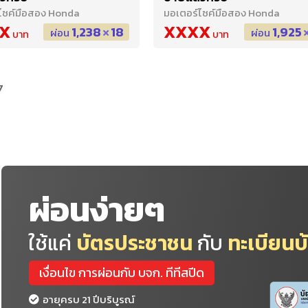
ไซค์มือสอง Honda
มอเตอร์ไซค์มือสอง Honda
X
XXXX
1,238
18
1,925
ผ่อน
ผ่อน
7
ผ่อนง่ายๆ
ใช้แค่
บัตรประชาชน
กับ
ทะเบียนบ
เงื่อนไข การผ่อนกับ บจก. ทีทีสปีด
อายุครบ 21 ปีบริบูรณ์