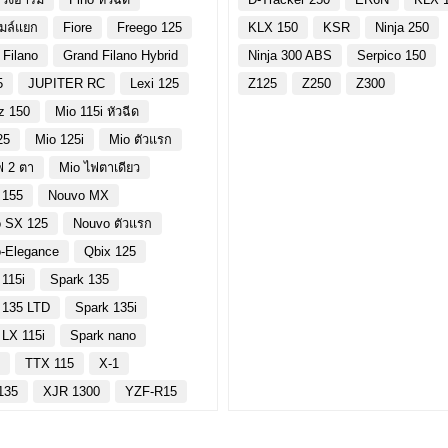
ไมล์แยก
Fiore
Freego 125
KLX 150
KSR
Ninja 250
 Filano
Grand Filano Hybrid
Ninja 300 ABS
Serpico 150
5
JUPITER RC
Lexi 125
Z125
Z250
Z300
z 150
Mio 115i หัวฉีด
25
Mio 125i
Mio ตัวแรก
ฟ 2 ตา
Mio ไฟตาเดียว
 155
Nouvo MX
 SX 125
Nouvo ตัวแรก
-Elegance
Qbix 125
 115i
Spark 135
 135 LTD
Spark 135i
 LX 115i
Spark nano
y
TTX 115
X-1
135
XJR 1300
YZF-R15