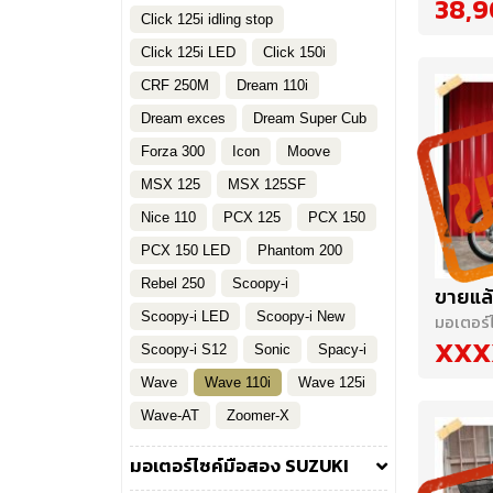
38,
Click 125i idling stop
Click 125i LED
Click 150i
CRF 250M
Dream 110i
Dream exces
Dream Super Cub
Forza 300
Icon
Moove
MSX 125
MSX 125SF
Nice 110
PCX 125
PCX 150
PCX 150 LED
Phantom 200
Rebel 250
Scoopy-i
ขายแล้
Scoopy-i LED
Scoopy-i New
มอเตอร์
XXX
Scoopy-i S12
Sonic
Spacy-i
Wave
Wave 110i
Wave 125i
Wave-AT
Zoomer-X
มอเตอร์ไซค์มือสอง SUZUKI