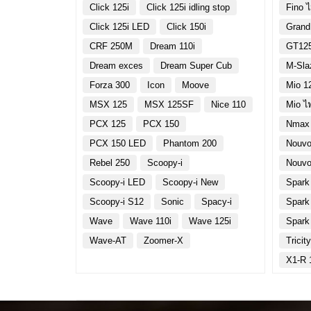
Click 125i
Click 125i idling stop
Fino 
Click 125i LED
Click 150i
Grand
CRF 250M
Dream 110i
GT12
Dream exces
Dream Super Cub
M-Sla
Forza 300
Icon
Moove
Mio 1
MSX 125
MSX 125SF
Nice 110
Mio ไ
PCX 125
PCX 150
Nmax
PCX 150 LED
Phantom 200
Nouvo
Rebel 250
Scoopy-i
Nouvo
Scoopy-i LED
Scoopy-i New
Spark
Scoopy-i S12
Sonic
Spacy-i
Spark
Wave
Wave 110i
Wave 125i
Spark
Wave-AT
Zoomer-X
Tricit
X1-R 