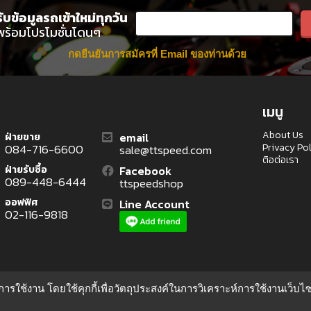
รับข้อมูลรถเข้าใหม่ทุกวัน
พร้อมโปรโมชั่นโดนๆ
กดยืนยันการสมัครที่ Email ของท่านด้วย
เมนู
About Us
email
ฝ่ายขาย
Privacy Po
084-716-6600
sale@ttspeed.com
ติอต่อเรา
ฝ่ายรับซื้อ
Facebook
089-448-6444
ttspeedshop
ออฟฟิศ
Line Account
02-116-9818
ุดในการใช้งาน โดยใช้คุกกี้เพื่อวัตถุประสงค์ในการวิเคราะห์การใช้งานเว็บ
มอเตอร์ไซค์
|
มอเตอร์ไซค์มือสอง
|
Honda
|
Kawasaki
|
Suzuki
|
Ya