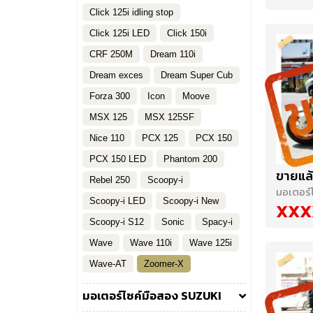
Click 125i idling stop
Click 125i LED
Click 150i
CRF 250M
Dream 110i
Dream exces
Dream Super Cub
Forza 300
Icon
Moove
MSX 125
MSX 125SF
Nice 110
PCX 125
PCX 150
PCX 150 LED
Phantom 200
ขายแล้
Rebel 250
Scoopy-i
มอเตอร์
Scoopy-i LED
Scoopy-i New
XXX
Scoopy-i S12
Sonic
Spacy-i
Wave
Wave 110i
Wave 125i
Wave-AT
Zoomer-X
มอเตอร์ไซค์มือสอง SUZUKI