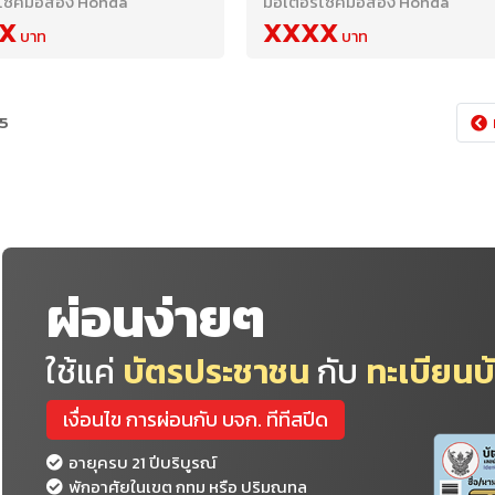
ไซค์มือสอง Honda
มอเตอร์ไซค์มือสอง Honda
X
XXXX
 5
ผ่อนง่ายๆ
ใช้แค่
บัตรประชาชน
กับ
ทะเบียนบ
เงื่อนไข การผ่อนกับ บจก. ทีทีสปีด
อายุครบ 21 ปีบริบูรณ์
พักอาศัยในเขต กทม หรือ ปริมณทล