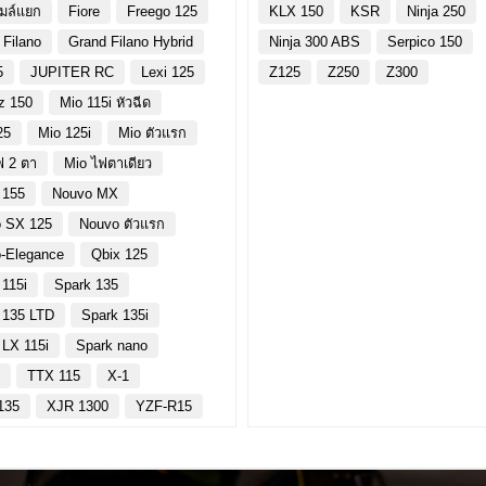
ไมล์แยก
Fiore
Freego 125
KLX 150
KSR
Ninja 250
 Filano
Grand Filano Hybrid
Ninja 300 ABS
Serpico 150
5
JUPITER RC
Lexi 125
Z125
Z250
Z300
z 150
Mio 115i หัวฉีด
25
Mio 125i
Mio ตัวแรก
ฟ 2 ตา
Mio ไฟตาเดียว
 155
Nouvo MX
 SX 125
Nouvo ตัวแรก
-Elegance
Qbix 125
 115i
Spark 135
 135 LTD
Spark 135i
 LX 115i
Spark nano
y
TTX 115
X-1
135
XJR 1300
YZF-R15