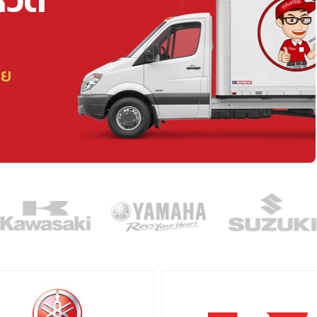
หวัด
ลย