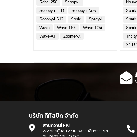
Rebel 250
Scoopy-i
Nouvo
Scoopy-i LED
Scoopy-i New
Spark
Scoopy-i S12
Sonic
Spacy-i
Spark
Wave
Wave 110i
Wave 125i
Spark
Wave-AT
Zoomer-X
Tricit
X1-R 
บริษัท ทีทีสปีด จำกัด
สำนักงานใหญ่
2/2 ซอยคู้บอน 27 แขวงรามอินทรา เขต
คันนายาว กทม 10230