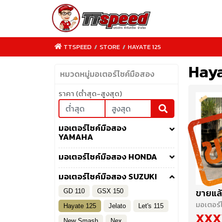
TTSPEED
/
STORE
/
HAYATE 125
Haya
หมวดหมู่มอเตอร์ไซค์มือสอง
ราคา (ต่ำสุด-สูงสุด)
TTSPEED.COM
มอเตอร์ไซค์มือสอง
YAMAHA
มอเตอร์ไซค์มือสอง HONDA
มอเตอร์ไซค์มือสอง SUZUKI
ขายแล้
GD 110
GSX 150
มอเตอร์
Hayate 125
Jelato
Let's 115
XXX
New Smash
Nex