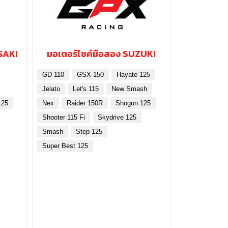
SAKI
มอเตอร์ไซค์มือสอง SUZUKI
GD 110
GSX 150
Hayate 125
Jelato
Let's 115
New Smash
125
Nex
Raider 150R
Shogun 125
Shooter 115 Fi
Skydrive 125
Smash
Step 125
Super Best 125