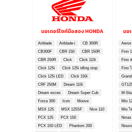
มอเตอร์ไซค์มือสอง HONDA
มอเ
Airblade
Airblade-i
CB 300R
Aerox
CB300F
CBR 150
CBR 150R
Finn 1
CBR 250R
Click
Click 110i
Fino ส
Click 125i
Click 125i idling stop
Fino 
Click 125i LED
Click 150i
Grand
CRF 250M
Dream 110i
GT12
Dream exces
Dream Super Cub
M-Sla
Forza 300
Icon
Moove
Mio 1
MSX 125
MSX 125SF
Nice 110
Mio ไ
PCX 125
PCX 150
Nmax
PCX 150 LED
Phantom 200
Nouvo