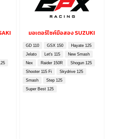
SAKI
มอเตอร์ไซค์มือสอง SUZUKI
GD 110
GSX 150
Hayate 125
Jelato
Let's 115
New Smash
125
Nex
Raider 150R
Shogun 125
Shooter 115 Fi
Skydrive 125
Smash
Step 125
Super Best 125