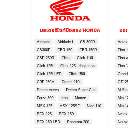
มอเตอร์ไซค์มือสอง HONDA
มอเ
Airblade
Airblade-i
CB 300R
Aerox
CB300F
CBR 150
CBR 150R
Finn 1
CBR 250R
Click
Click 110i
Fino ส
Click 125i
Click 125i idling stop
Fino 
Click 125i LED
Click 150i
Grand
CRF 250M
Dream 110i
GT12
Dream exces
Dream Super Cub
M-Sla
Forza 300
Icon
Moove
Mio 1
MSX 125
MSX 125SF
Nice 110
Mio ไ
PCX 125
PCX 150
Nmax
PCX 150 LED
Phantom 200
Nouvo