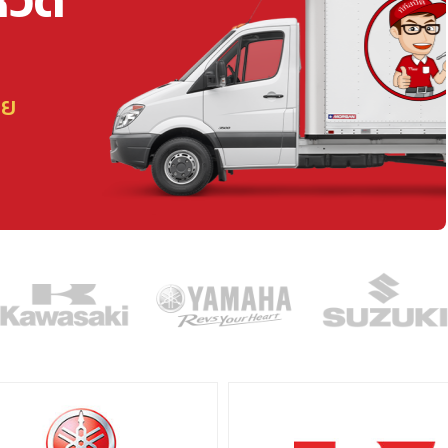
หวัด
ลย