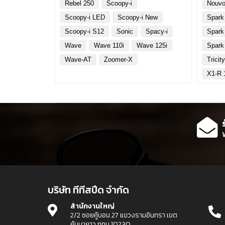
Rebel 250
Scoopy-i
Nouvo
Scoopy-i LED
Scoopy-i New
Spark
Scoopy-i S12
Sonic
Spacy-i
Spark
Wave
Wave 110i
Wave 125i
Spark
Wave-AT
Zoomer-X
Tricit
X1-R 
บริษัท ทีทีสปีด จำกัด
สำนักงานใหญ่
2/2 ซอยคู้บอน 27 แขวงรามอินทรา เขต
คันนายาว กทม 10230