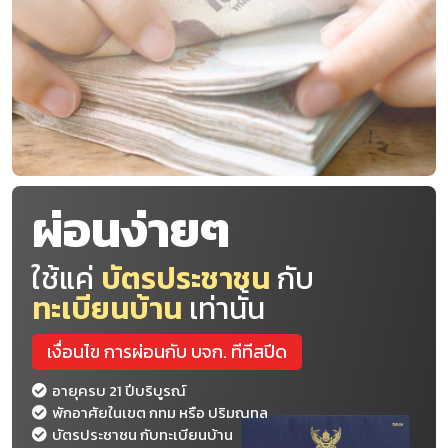
ผ่อนง่ายๆ
ใช้แค่
บัตรประชาชน
กับ
ทะเบียนบ้าน
เท่านั้น
เงื่อนไข การผ่อนกับ บจก. ทีทีสปีด
อายุครบ 21 ปีบริบูรณ์
พักอาศัยในเขต กทม หรือ ปริมณทล
บัตรประชาชน กับทะเบียนบ้าน