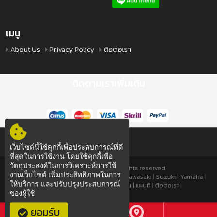
เมนู
About Us
Privacy Policy
ติอต่อเรา
ติดตามเราเพิ่มเติม
เว็บไซต์นี้ใช้คุกกี้เพื่อประสบการณ์ที่ดี
ที่สุดในการใช้งาน โดยใช้คุกกี้เพื่อ
วัตถุประสงค์ในการวิเคราะห์การใช้
© 2019 TTSPEED.COM All rights reserved.
งานเว็บไซต์ เพิ่มประสิทธิภาพในการ
มอเตอร์ไซค์
|
มอเตอร์ไซค์มือสอง
|
Honda
|
Kawasaki
|
Suzuki
|
Yamaha
|
ให้บริการ และปรับปรุงประสบการณ์
About Us
|
Privacy Policy
|
โอนเงิน
|
แผนที่
|
ติอต่อเรา
ของผู้ใช้
ซ่อมมอไซค์
ซ่อมมอไซค์
ยอมรับ