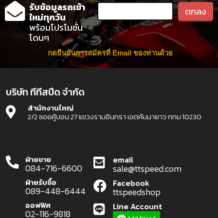
รับข้อมูลรถเข้า
ใหม่ทุกวัน
พร้อมโปรโมชั่น
โดนๆ
กดยืนยันการสมัครที่ Email ของท่านด้วย
บริษัท ทีทีสปีด จำกัด
สำนักงานใหญ่
2/2 ซอยคู้บอน 27 แขวงรามอินทรา เขตคันนายาว กทม 10230
ฝ่ายขาย
email
084-716-6600
sale@ttspeed.com
ฝ่ายรับซื้อ
Facebook
089-448-6444
ttspeedshop
ออฟฟิศ
Line Account
02-116-9818