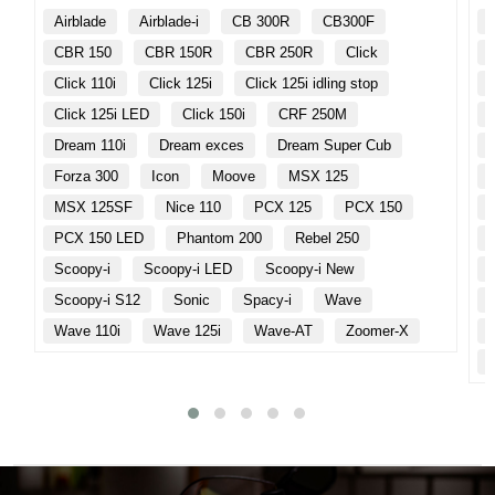
Airblade
Airblade-i
CB 300R
CB300F
CBR 150
CBR 150R
CBR 250R
Click
Click 110i
Click 125i
Click 125i idling stop
Click 125i LED
Click 150i
CRF 250M
Dream 110i
Dream exces
Dream Super Cub
Forza 300
Icon
Moove
MSX 125
MSX 125SF
Nice 110
PCX 125
PCX 150
PCX 150 LED
Phantom 200
Rebel 250
Scoopy-i
Scoopy-i LED
Scoopy-i New
Scoopy-i S12
Sonic
Spacy-i
Wave
Wave 110i
Wave 125i
Wave-AT
Zoomer-X