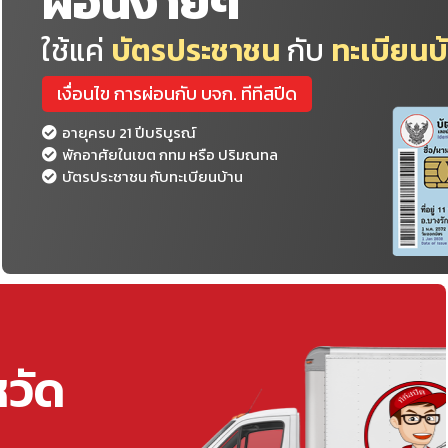
ผ่อนง่ายๆ
ใช้แค่
บัตรประชาชน
กับ
ทะเบียนบ
เงื่อนไข การผ่อนกับ บจก. ทีทีสปีด
อายุครบ 21 ปีบริบูรณ์
พักอาศัยในเขต กทม หรือ ปริมณทล
บัตรประชาชน กับทะเบียนบ้าน
หวัด