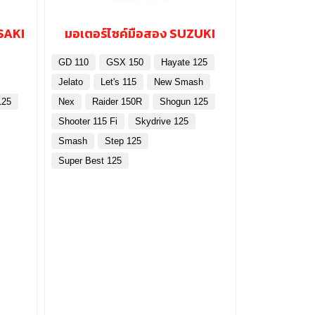
SAKI
มอเตอร์ไซค์มือสอง SUZUKI
GD 110
GSX 150
Hayate 125
Jelato
Let's 115
New Smash
125
Nex
Raider 150R
Shogun 125
Shooter 115 Fi
Skydrive 125
Smash
Step 125
Super Best 125