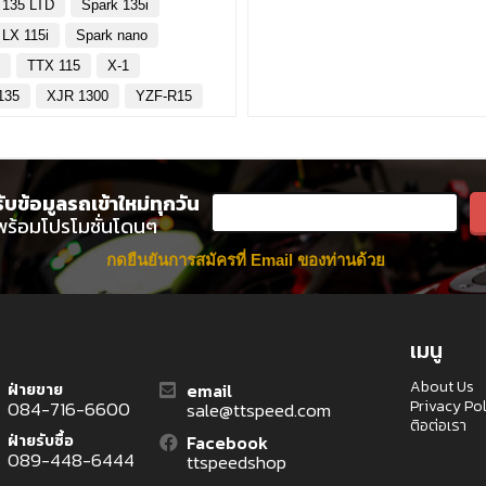
 135 LTD
Spark 135i
 LX 115i
Spark nano
y
TTX 115
X-1
135
XJR 1300
YZF-R15
รับข้อมูลรถเข้าใหม่ทุกวัน
พร้อมโปรโมชั่นโดนๆ
กดยืนยันการสมัครที่ Email ของท่านด้วย
เมนู
About Us
email
ฝ่ายขาย
Privacy Po
084-716-6600
sale@ttspeed.com
ติอต่อเรา
ฝ่ายรับซื้อ
Facebook
089-448-6444
ttspeedshop