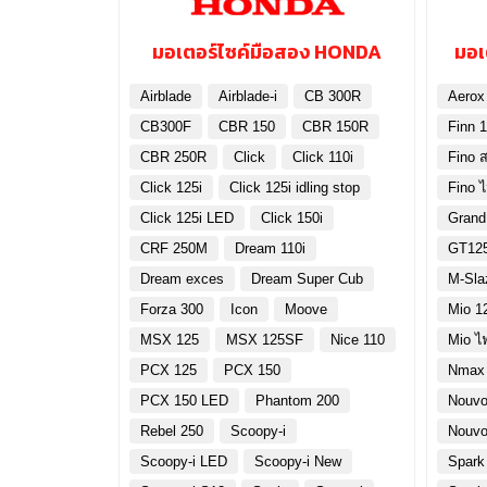
มอเตอร์ไซค์มือสอง HONDA
มอเ
Airblade
Airblade-i
CB 300R
Aerox
CB300F
CBR 150
CBR 150R
Finn 1
CBR 250R
Click
Click 110i
Fino ส
Click 125i
Click 125i idling stop
Fino 
Click 125i LED
Click 150i
Grand
CRF 250M
Dream 110i
GT12
Dream exces
Dream Super Cub
M-Sla
Forza 300
Icon
Moove
Mio 1
MSX 125
MSX 125SF
Nice 110
Mio ไ
PCX 125
PCX 150
Nmax
PCX 150 LED
Phantom 200
Nouvo
Rebel 250
Scoopy-i
Nouvo
Scoopy-i LED
Scoopy-i New
Spark