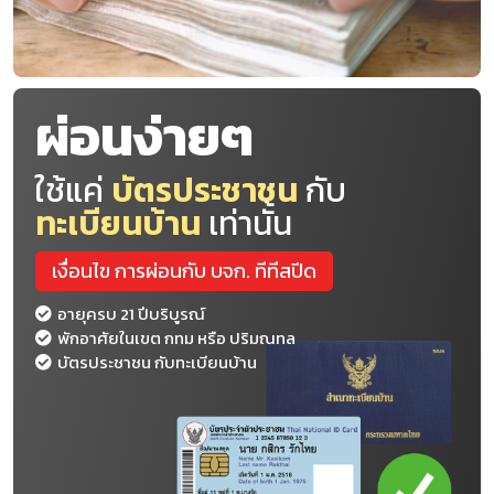
ผ่อนง่ายๆ
ใช้แค่
บัตรประชาชน
กับ
ทะเบียนบ้าน
เท่านั้น
เงื่อนไข การผ่อนกับ บจก. ทีทีสปีด
อายุครบ 21 ปีบริบูรณ์
พักอาศัยในเขต กทม หรือ ปริมณทล
บัตรประชาชน กับทะเบียนบ้าน