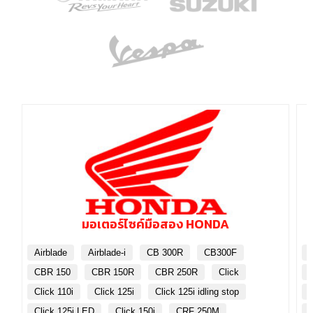
มอเตอร์ไซค์มือสอง HONDA
Airblade
Airblade-i
CB 300R
CB300F
CBR 150
CBR 150R
CBR 250R
Click
Click 110i
Click 125i
Click 125i idling stop
Click 125i LED
Click 150i
CRF 250M