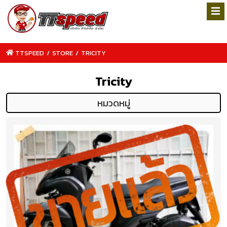
TTSPEED
/
STORE
/
TRICITY
Tricity
หมวดหมู่
TTSPEED.COM