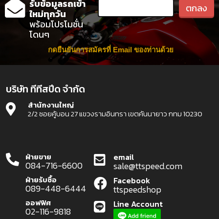
รับข้อมูลรถเข้า
ใหม่ทุกวัน
พร้อมโปรโมชั่น
โดนๆ
กดยืนยันการสมัครที่ Email ของท่านด้วย
บริษัท ทีทีสปีด จำกัด
สำนักงานใหญ่
2/2 ซอยคู้บอน 27 แขวงรามอินทรา เขตคันนายาว กทม 10230
ฝ่ายขาย
email
084-716-6600
sale@ttspeed.com
ฝ่ายรับซื้อ
Facebook
089-448-6444
ttspeedshop
ออฟฟิศ
Line Account
02-116-9818