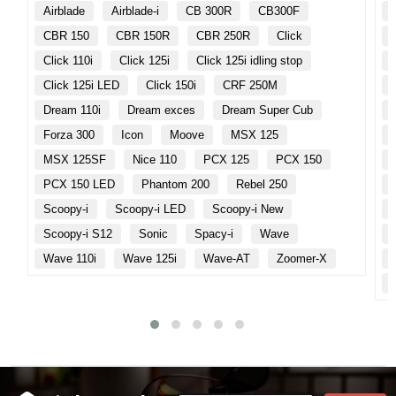
Airblade
Airblade-i
CB 300R
CB300F
CBR 150
CBR 150R
CBR 250R
Click
Click 110i
Click 125i
Click 125i idling stop
Click 125i LED
Click 150i
CRF 250M
Dream 110i
Dream exces
Dream Super Cub
Forza 300
Icon
Moove
MSX 125
MSX 125SF
Nice 110
PCX 125
PCX 150
PCX 150 LED
Phantom 200
Rebel 250
Scoopy-i
Scoopy-i LED
Scoopy-i New
Scoopy-i S12
Sonic
Spacy-i
Wave
Wave 110i
Wave 125i
Wave-AT
Zoomer-X