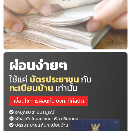
ผ่อนง่ายๆ
ใช้แค่
บัตรประชาชน
กับ
ทะเบียนบ้าน
เท่านั้น
เงื่อนไข การผ่อนกับ บจก. ทีทีสปีด
อายุครบ 21 ปีบริบูรณ์
พักอาศัยในเขต กทม หรือ ปริมณทล
บัตรประชาชน กับทะเบียนบ้าน