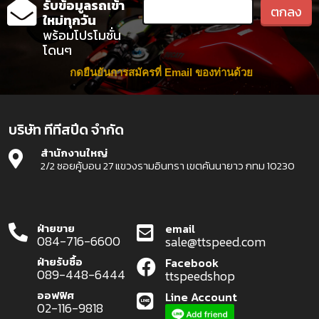
รับข้อมูลรถเข้า
ใหม่ทุกวัน
พร้อมโปรโมชั่น
โดนๆ
กดยืนยันการสมัครที่ Email ของท่านด้วย
บริษัท ทีทีสปีด จำกัด
สำนักงานใหญ่
2/2 ซอยคู้บอน 27 แขวงรามอินทรา เขตคันนายาว กทม 10230
ฝ่ายขาย
email
084-716-6600
sale@ttspeed.com
ฝ่ายรับซื้อ
Facebook
089-448-6444
ttspeedshop
ออฟฟิศ
Line Account
02-116-9818