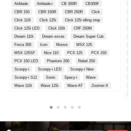
Airblade
Airblade-i
CB 300R
CB300F
CBR 150
CBR 150R
CBR 250R
Click
Click 110i
Click 125i
Click 125i idling stop
Click 125i LED
Click 150i
CRF 250M
Dream 110i
Dream exces
Dream Super Cub
Forza 300
Icon
Moove
MSX 125
MSX 125SF
Nice 110
PCX 125
PCX 150
PCX 150 LED
Phantom 200
Rebel 250
Scoopy-i
Scoopy-i LED
Scoopy-i New
Scoopy-i S12
Sonic
Spacy-i
Wave
Wave 110i
Wave 125i
Wave-AT
Zoomer-X