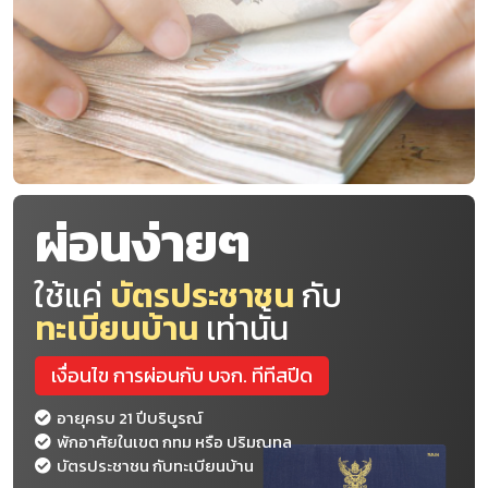
ผ่อนง่ายๆ
ใช้แค่
บัตรประชาชน
กับ
ทะเบียนบ้าน
เท่านั้น
เงื่อนไข การผ่อนกับ บจก. ทีทีสปีด
อายุครบ 21 ปีบริบูรณ์
พักอาศัยในเขต กทม หรือ ปริมณทล
บัตรประชาชน กับทะเบียนบ้าน