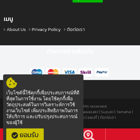
เมนู
About Us
Privacy Policy
ติอต่อเรา
ติดตามเราเพิ่มเติม
เว็บไซต์นี้ใช้คุกกี้เพื่อประสบการณ์ที่ดี
ที่สุดในการใช้งาน โดยใช้คุกกี้เพื่อ
วัตถุประสงค์ในการวิเคราะห์การใช้
© 2013 TTSPEED.COM All rights reserved.
งานเว็บไซต์ เพิ่มประสิทธิภาพในการ
มอเตอร์ไซค์
|
มอเตอร์ไซค์มือสอง
|
Honda
|
Kawasaki
|
Suzuki
|
Yamaha
|
ให้บริการ และปรับปรุงประสบการณ์
About Us
|
Privacy Policy
|
โอนเงิน
|
แผนที่
|
ติอต่อเรา
ของผู้ใช้
ซ่อมมอไซค์
ซ่อมมอไซค์
ยอมรับ