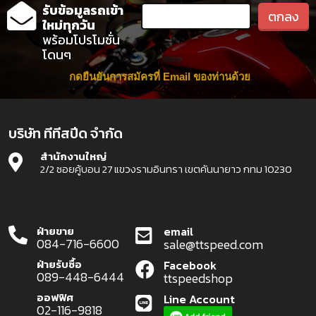
รับข้อมูลรถเข้า
ใหม่ทุกวัน
พร้อมโปรโมชั่น
โดนๆ
กดยืนยันการสมัครที่ Email ของท่านด้วย
บริษัท ทีทีสปีด จำกัด
สำนักงานใหญ่
2/2 ซอยคู้บอน 27 แขวงรามอินทรา เขตคันนายาว กทม 10230
ฝ่ายขาย
email
084-716-6600
sale@ttspeed.com
ฝ่ายรับซื้อ
Facebook
089-448-6444
ttspeedshop
ออฟฟิศ
Line Account
02-116-9818