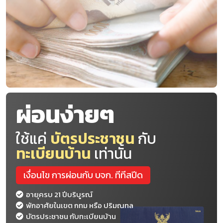
ผ่อนง่ายๆ
ใช้แค่
บัตรประชาชน
กับ
ทะเบียนบ้าน
เท่านั้น
เงื่อนไข การผ่อนกับ บจก. ทีทีสปีด
อายุครบ 21 ปีบริบูรณ์
พักอาศัยในเขต กทม หรือ ปริมณทล
บัตรประชาชน กับทะเบียนบ้าน