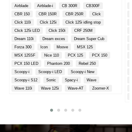
Airblade
Airblade-i
CB 300R
CB300F
CBR 150
CBR 150R
CBR 250R
Click
Click 110i
Click 125i
Click 125i idling stop
Click 125i LED
Click 150i
CRF 250M
Dream 110i
Dream exces
Dream Super Cub
Forza 300
Icon
Moove
MSX 125
MSX 125SF
Nice 110
PCX 125
PCX 150
PCX 150 LED
Phantom 200
Rebel 250
Scoopy-i
Scoopy-i LED
Scoopy-i New
Scoopy-i S12
Sonic
Spacy-i
Wave
Wave 110i
Wave 125i
Wave-AT
Zoomer-X