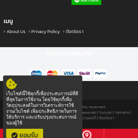
เมนู
About Us
Privacy Policy
ติอต่อเรา
ติดตามเราเพิ่มเติม
เว็บไซต์นี้ใช้คุกกี้เพื่อประสบการณ์ที่ดี
ที่สุดในการใช้งาน โดยใช้คุกกี้เพื่อ
วัตถุประสงค์ในการวิเคราะห์การใช้
© 2019 TTSPEED.COM All rights reserved.
งานเว็บไซต์ เพิ่มประสิทธิภาพในการ
มอเตอร์ไซค์
|
มอเตอร์ไซค์มือสอง
|
Honda
|
Kawasaki
|
Suzuki
|
Yamaha
|
ให้บริการ และปรับปรุงประสบการณ์
About Us
|
Privacy Policy
|
โอนเงิน
|
แผนที่
|
ติอต่อเรา
ของผู้ใช้
ซ่อมมอไซค์
ซ่อมมอไซค์
ยอมรับ