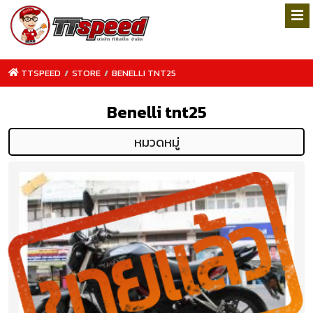
TTSPEED
/
STORE
/
BENELLI TNT25
Benelli tnt25
หมวดหมู่
TTSPEED.COM