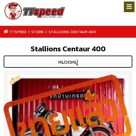
TTSPEED
/
STORE
/
STALLIONS CENTAUR 400
Stallions Centaur 400
หมวดหมู่
TTSPEED.COM