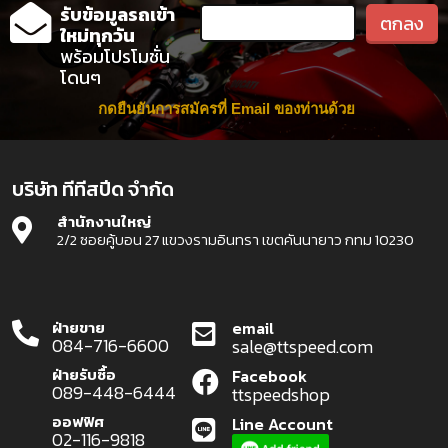
รับข้อมูลรถเข้า
ใหม่ทุกวัน
พร้อมโปรโมชั่น
โดนๆ
กดยืนยันการสมัครที่ Email ของท่านด้วย
บริษัท ทีทีสปีด จำกัด
สำนักงานใหญ่
2/2 ซอยคู้บอน 27 แขวงรามอินทรา เขตคันนายาว กทม 10230
ฝ่ายขาย
email
084-716-6600
sale@ttspeed.com
ฝ่ายรับซื้อ
Facebook
089-448-6444
ttspeedshop
ออฟฟิศ
Line Account
02-116-9818