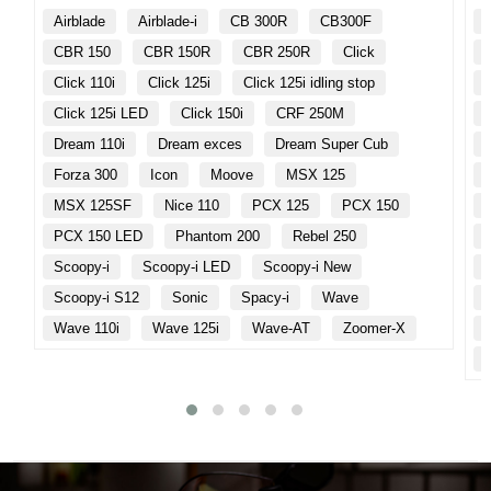
Airblade
Airblade-i
CB 300R
CB300F
CBR 150
CBR 150R
CBR 250R
Click
Click 110i
Click 125i
Click 125i idling stop
Click 125i LED
Click 150i
CRF 250M
Dream 110i
Dream exces
Dream Super Cub
Forza 300
Icon
Moove
MSX 125
MSX 125SF
Nice 110
PCX 125
PCX 150
PCX 150 LED
Phantom 200
Rebel 250
Scoopy-i
Scoopy-i LED
Scoopy-i New
Scoopy-i S12
Sonic
Spacy-i
Wave
Wave 110i
Wave 125i
Wave-AT
Zoomer-X