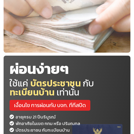
ผ่อนง่ายๆ
ใช้แค่
บัตรประชาชน
กับ
ทะเบียนบ้าน
เท่านั้น
เงื่อนไข การผ่อนกับ บจก. ทีทีสปีด
อายุครบ 21 ปีบริบูรณ์
พักอาศัยในเขต กทม หรือ ปริมณทล
บัตรประชาชน กับทะเบียนบ้าน