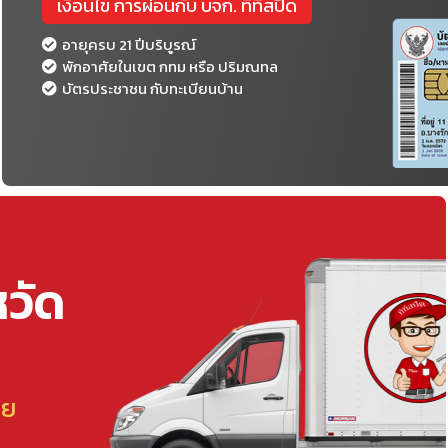
เงื่อนไข การผ่อนกับ บจก. ทีทีสปีด
อายุครบ 21 ปีบริบูรณ์
พักอาศัยในเขต กทม หรือ ปริมณทล
บัตรประชาชน กับทะเบียนบ้าน
หวัด
ลย