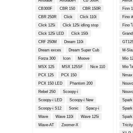
Airblade
Airblade-i
CB 300R
Aerox
CB300F
CBR 150
CBR 150R
Finn 1
CBR 250R
Click
Click 110i
Fino ส
Click 125i
Click 125i idling stop
Fino 
Click 125i LED
Click 150i
Grand
CRF 250M
Dream 110i
GT12
Dream exces
Dream Super Cub
M-Sla
Forza 300
Icon
Moove
Mio 1
MSX 125
MSX 125SF
Nice 110
Mio ไ
PCX 125
PCX 150
Nmax
PCX 150 LED
Phantom 200
Nouvo
Rebel 250
Scoopy-i
Nouvo
Scoopy-i LED
Scoopy-i New
Spark
Scoopy-i S12
Sonic
Spacy-i
Spark
Wave
Wave 110i
Wave 125i
Spark
Wave-AT
Zoomer-X
Tricit