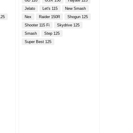
GD 110
GSX 150
Hayate 125
Jelato
Let's 115
New Smash
125
Nex
Raider 150R
Shogun 125
Shooter 115 Fi
Skydrive 125
Smash
Step 125
Super Best 125