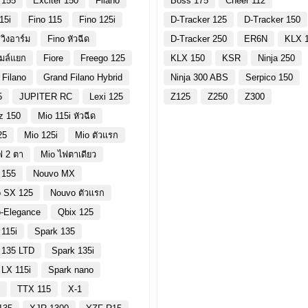
 155
Exciter 150
Filano
Boss 175
Cheer 112
15i
Fino 115
Fino 125i
D-Tracker 125
D-Tracker 150
วิงอาร์ม
Fino หัวฉีด
D-Tracker 250
ER6N
KLX 
ไมล์แยก
Fiore
Freego 125
KLX 150
KSR
Ninja 250
 Filano
Grand Filano Hybrid
Ninja 300 ABS
Serpico 150
5
JUPITER RC
Lexi 125
Z125
Z250
Z300
z 150
Mio 115i หัวฉีด
25
Mio 125i
Mio ตัวแรก
ฟ 2 ตา
Mio ไฟตาเดียว
 155
Nouvo MX
 SX 125
Nouvo ตัวแรก
-Elegance
Qbix 125
 115i
Spark 135
 135 LTD
Spark 135i
 LX 115i
Spark nano
y
TTX 115
X-1