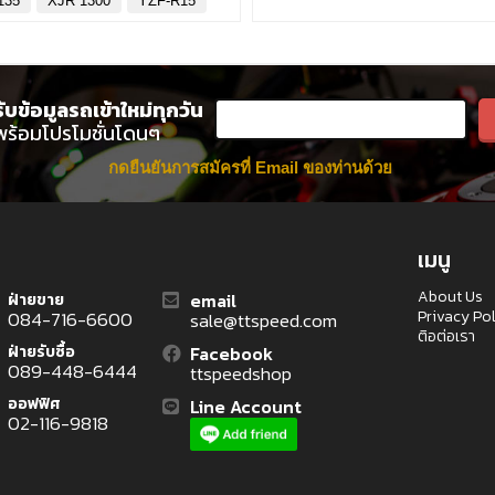
135
XJR 1300
YZF-R15
รับข้อมูลรถเข้าใหม่ทุกวัน
พร้อมโปรโมชั่นโดนๆ
กดยืนยันการสมัครที่ Email ของท่านด้วย
เมนู
About Us
email
ฝ่ายขาย
Privacy Po
084-716-6600
sale@ttspeed.com
ติอต่อเรา
ฝ่ายรับซื้อ
Facebook
089-448-6444
ttspeedshop
ออฟฟิศ
Line Account
02-116-9818