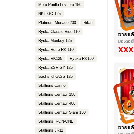
Moto Parilla Levriero 150
NKT GO 125
Platinum Monaco 200
Rifan
Ryuka Classic Ride 110
ขายแล้
มอเตอร์ไ
Ryuka Monkey 125
XXX
Ryuka Retro RK 110
Ryuka RK125
Ryuka RK150
Ryuka ZSR GY 125
Sachs KIKASS 125
Stallions Carino
Stallions Centaur 150
Stallions Centaur 400
Stallions Centaur Siam 150
Stallions IRON-ONE
ขายแล้
Stallions JR11