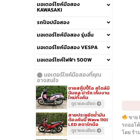
มอเตอร์ไซค์มือสอง
KAWASAKI
รถป๊อปมือสอง
มอเตอร์ไซค์มือสอง รุ่นอื่น
มอเตอร์ไซค์มือสอง VESPA
มอเตอร์ไซค์ไฟฟ้า 500W
มอเตอร์ไซค์มือสองที่คุณ
อาจสนใจ
ขายสกู๊ปปี้ไอ สไตล์มิ
นิมอล น่ารัก เก็บงาน
ใหม่ทั้งคัน
ดูรายละเอียด
สายประหยัดน้ำมัน
ขาย 
ต้องคันนี้ Wave 110i
LED สตาร์ทมือ
รถออโต้
ดูรายละเอียด
โดย ร้าน