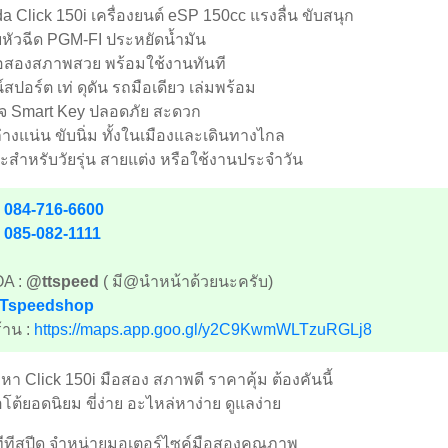
 Click 150i เครื่องยนต์ eSP 150cc แรงลื่น ขับสนุก
ัวฉีด PGM-FI ประหยัดน้ำมัน
อสองสภาพสวย พร้อมใช้งานทันที
์สปอร์ต เท่ ดุดัน รถมือเดียว เล่มพร้อม
จ Smart Key ปลอดภัย สะดวก
่างแน่น ขับนิ่ม ทั้งในเมืองและเดินทางไกล
สำหรับวัยรุ่น สายแต่ง หรือใช้งานประจำวัน
.
084-716-6600
.
085-082-1111
OA :
@ttspeed
( มี@นำหน้าด้วยนะครับ)
Tspeedshop
้าน :
https://maps.app.goo.gl/y2C9KwmWLTzuRGLj8
หา Click 150i มือสอง สภาพดี ราคาคุ้ม ต้องคันนี้
ต้ยอดนิยม ขี่ง่าย อะไหล่หาง่าย ดูแลง่าย
ีทีสปีด จำหน่ายมอเตอร์ไซค์มือสองคุณภาพ