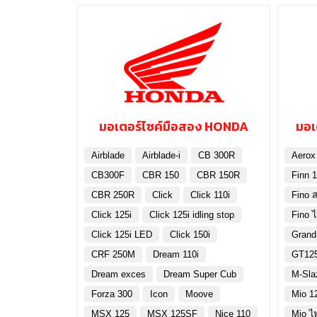
มอเตอร์ไซค์มือสอง HONDA
มอเ
Airblade
Airblade-i
CB 300R
Aerox
CB300F
CBR 150
CBR 150R
Finn 1
CBR 250R
Click
Click 110i
Fino ส
Click 125i
Click 125i idling stop
Fino 
Click 125i LED
Click 150i
Grand
CRF 250M
Dream 110i
GT12
Dream exces
Dream Super Cub
M-Sla
Forza 300
Icon
Moove
Mio 1
MSX 125
MSX 125SF
Nice 110
Mio ไ