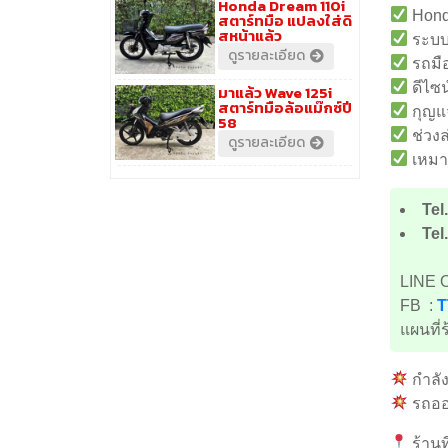
Honda Dream 110i
Honda
สตาร์ทมือ แปลงใส่ดิ
สหน้าแล้ว
ระบบห
ดูรายละเอียด
รถมื
ดีไซน
มาแล้ว Wave 125i
สตาร์ทมือล้อแม๊กซ์ปี
กุญแ
58
ช่วงล
ดูรายละเอียด
เหมาะ
Tel
Tel
LINE 
FB :
T
แผนที่ร
กำลัง
รถออโ
ร้านท