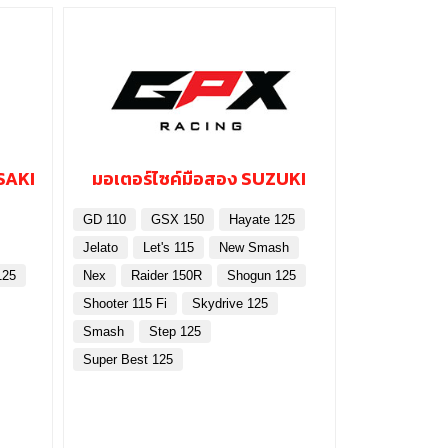
SAKI
มอเตอร์ไซค์มือสอง SUZUKI
GD 110
GSX 150
Hayate 125
Jelato
Let's 115
New Smash
125
Nex
Raider 150R
Shogun 125
Shooter 115 Fi
Skydrive 125
Smash
Step 125
Super Best 125