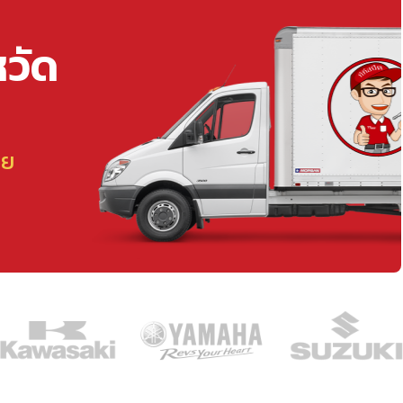
หวัด
ลย