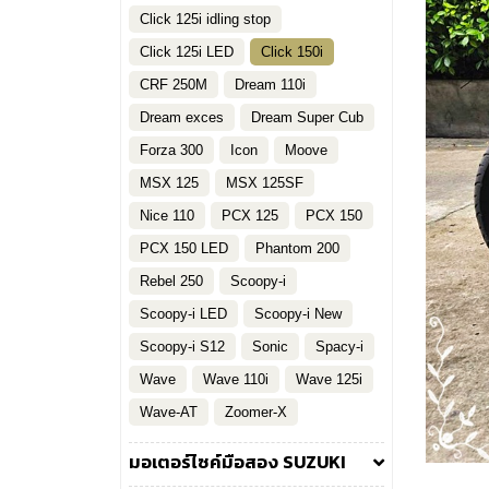
Click 125i idling stop
Click 125i LED
Click 150i
CRF 250M
Dream 110i
Dream exces
Dream Super Cub
Forza 300
Icon
Moove
MSX 125
MSX 125SF
Nice 110
PCX 125
PCX 150
PCX 150 LED
Phantom 200
Rebel 250
Scoopy-i
Scoopy-i LED
Scoopy-i New
Scoopy-i S12
Sonic
Spacy-i
Wave
Wave 110i
Wave 125i
Wave-AT
Zoomer-X
มอเตอร์ไซค์มือสอง SUZUKI