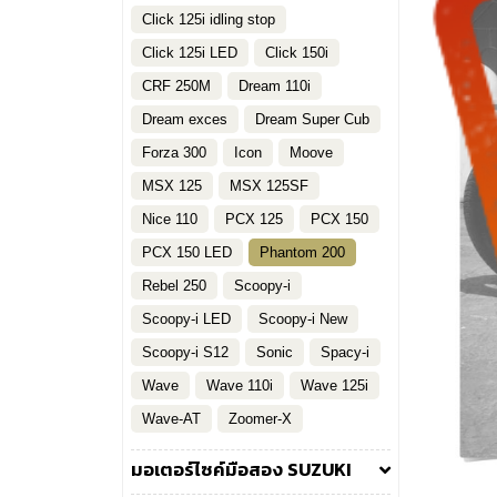
Click 125i idling stop
Click 125i LED
Click 150i
CRF 250M
Dream 110i
Dream exces
Dream Super Cub
Forza 300
Icon
Moove
MSX 125
MSX 125SF
Nice 110
PCX 125
PCX 150
PCX 150 LED
Phantom 200
Rebel 250
Scoopy-i
Scoopy-i LED
Scoopy-i New
Scoopy-i S12
Sonic
Spacy-i
Wave
Wave 110i
Wave 125i
Wave-AT
Zoomer-X
มอเตอร์ไซค์มือสอง SUZUKI