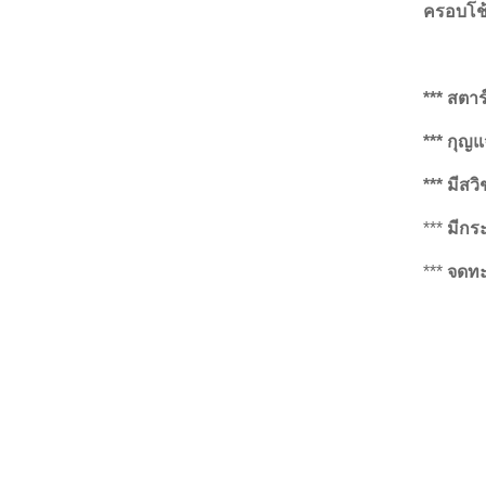
ครอบโช
*** สตา
*** กุญแ
*** มีส
***
มีกระ
***
จดทะเ