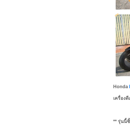
Honda
เครื่องด
** รุ่นนี