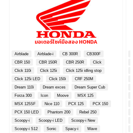
มอเตอร์ไซค์มือสอง HONDA
Airblade
Airblade-i
CB 300R
CB300F
CBR 150
CBR 150R
CBR 250R
Click
Click 110i
Click 125i
Click 125i idling stop
Click 125i LED
Click 150i
CRF 250M
Dream 110i
Dream exces
Dream Super Cub
Forza 300
Icon
Moove
MSX 125
MSX 125SF
Nice 110
PCX 125
PCX 150
PCX 150 LED
Phantom 200
Rebel 250
Scoopy-i
Scoopy-i LED
Scoopy-i New
Scoopy-i S12
Sonic
Spacy-i
Wave