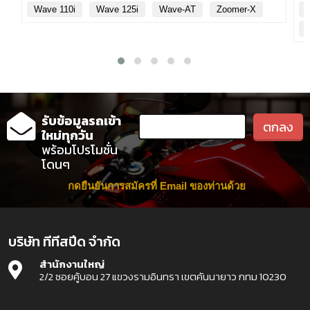
Wave 110i
Wave 125i
Wave-AT
Zoomer-X
รับข้อมูลรถเข้า
ใหม่ทุกวัน
พร้อมโปรโมชั่น
โดนๆ
กดยืนยันการสมัครที่ Email ของท่านด้วย
บริษัท ทีทีสปีด จำกัด
สำนักงานใหญ่
2/2 ซอยคู้บอน 27 แขวงรามอินทรา เขตคันนายาว กทม 10230