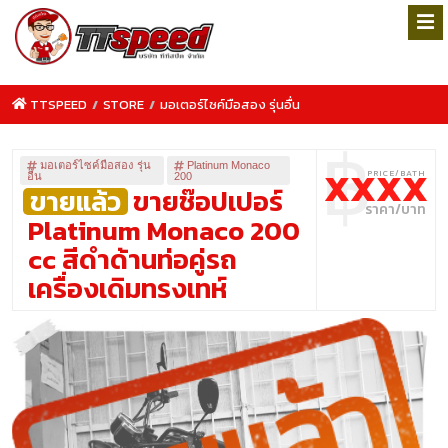
TTSPEED
/
STORE
/
มอเตอร์ไซค์มือสอง รุ่นอื่น
฿
มอเตอร์ไซค์มือสอง รุ่น
Platinum Monaco
XXXX
อื่น
200
ขายแล้ว
ขายช๊อปเปอร์
Platinum Monaco 200
cc สีดำด้านท่อคู่รถ
TTSPEED.COM
เครื่องเดิมทรงเทห์