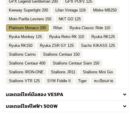
GPX Legend Gentleman 200
GPX POPz 125
Keeway Superlight 200
Lifan Vintage 110i
Mbike MB250
Moto Parilla Levriero 150
NKT GO 125
Platinum Monaco 200
Rifan
Ryuka Classic Ride 110
Ryuka Monkey 125
Ryuka Retro RK 110
Ryuka RK125
Ryuka RK150
Ryuka ZSR GY 125
Sachs KIKASS 125
Stallions Carino
Stallions Centaur 150
Stallions Centaur 400
Stallions Centaur Siam 150
Stallions IRON-ONE
Stallions JR11
Stallions Mini Gio
Stallions VTR 125
SYM Fiddle II
Tiger
ทะเบียนสวย
มอเตอร์ไซค์มือสอง VESPA
มอเตอร์ไซค์ไฟฟ้า 500W