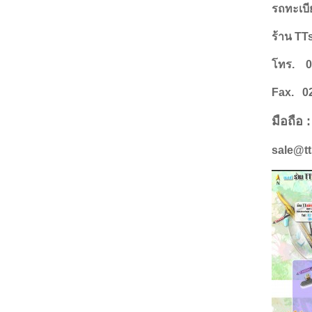
รถทะเบ
ร้าน TT
โทร. 0
Fax. 02
มือถือ
sale@t