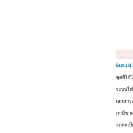
Suzuki
ชุดสีใช้
ระบบไฟใ
เอกสารเ
ภาษีขาด 
จดทะเบี