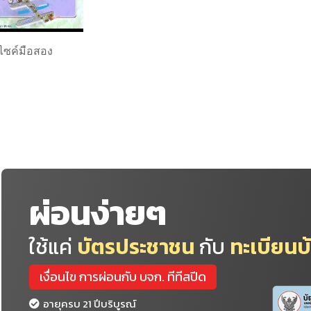
ไซค์มือสอง
ผ่อนง่ายๆ
ใช้แค่
บัตรประชาชน
กับ
ทะเบียนบ
เงื่อนไข การผ่อนกับ บจก. ทีทีสปีด
อายุครบ 21 ปีบริบูรณ์