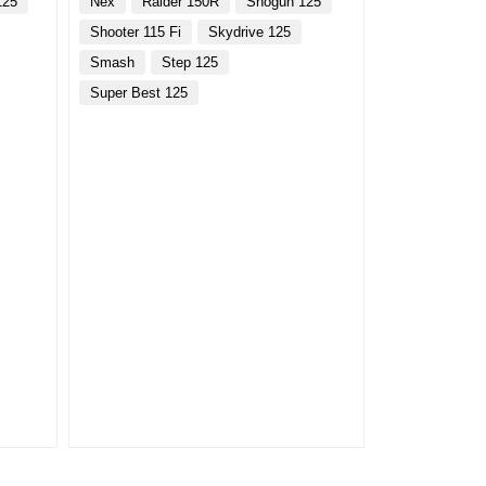
125
Nex
Raider 150R
Shogun 125
Shooter 115 Fi
Skydrive 125
Smash
Step 125
Super Best 125