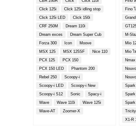
CBR 250R
Click
Click 110i
Fino ส
Click 125i
Click 125i idling stop
Fino 
Click 125i LED
Click 150i
Grand
CRF 250M
Dream 110i
GT12
Dream exces
Dream Super Cub
M-Sla
Forza 300
Icon
Moove
Mio 1
MSX 125
MSX 125SF
Nice 110
Mio ไ
PCX 125
PCX 150
Nmax
PCX 150 LED
Phantom 200
Nouvo
Rebel 250
Scoopy-i
Nouvo
Scoopy-i LED
Scoopy-i New
Spark
Scoopy-i S12
Sonic
Spacy-i
Spark
Wave
Wave 110i
Wave 125i
Spark
Wave-AT
Zoomer-X
Tricit
X1-R 