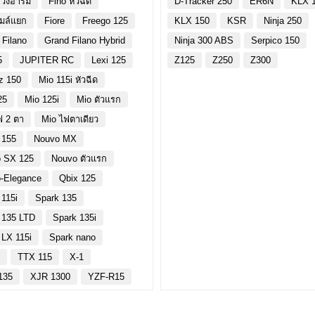
วิงอาร์ม
Fino หัวฉีด
D-Tracker 250
ER6N
KLX 
ไมล์แยก
Fiore
Freego 125
KLX 150
KSR
Ninja 250
 Filano
Grand Filano Hybrid
Ninja 300 ABS
Serpico 150
5
JUPITER RC
Lexi 125
Z125
Z250
Z300
z 150
Mio 115i หัวฉีด
25
Mio 125i
Mio ตัวแรก
ฟ 2 ตา
Mio ไฟตาเดียว
 155
Nouvo MX
 SX 125
Nouvo ตัวแรก
-Elegance
Qbix 125
 115i
Spark 135
 135 LTD
Spark 135i
 LX 115i
Spark nano
y
TTX 115
X-1
135
XJR 1300
YZF-R15