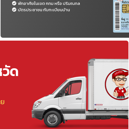
พักอาศัยในเขต กทม หรือ ปริมณทล
บัตรประชาชน กับทะเบียนบ้าน
หวัด
ลย